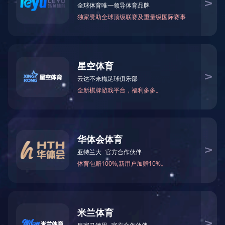
钻筒
旋转钻斗
套管系列
双臂套管
转台
套管辅件
双轮铣配件
凿岩钎头
球齿钎头
潜孔锤
滤砂机
HDP 250
滤砂机配件
配件
钻机配件
上
热门新闻