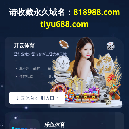
开云体育
咨询热线：
177 6834 
当前位置：
开云体育
>
新闻资讯
网址开云体育
关于汉默柯
开云体育-开
新闻资讯
斗齿一
截齿是
展会照片
202
上
热门新闻