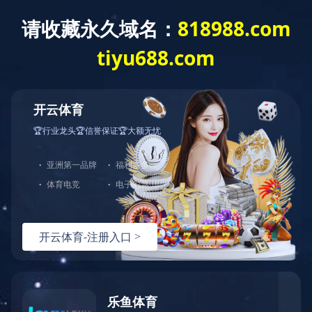
开云体育
咨询热线：
177 6834 
当前位置：
开云体育
>
新闻资讯
>
展会照片
网址开云体育
关于汉默柯
开云体育-开
新闻资讯
展会照片
热门新闻