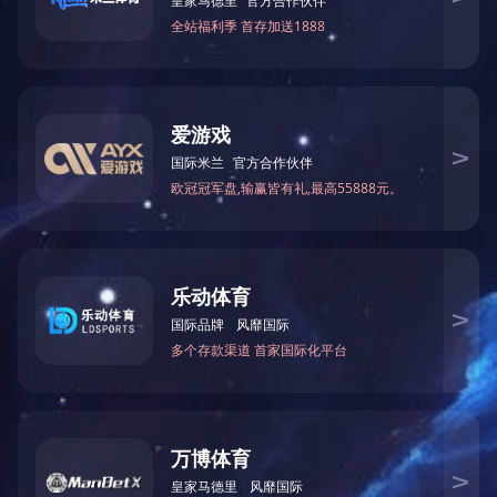
网址开云体育
关
电 话：0510-85581297
传 真：0510-85593299