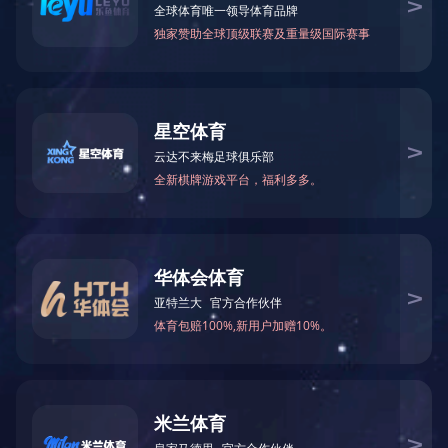
热门新闻
· 汉默柯双轮铣轮出师告捷，喜讯频传——汉默柯助力上海远方杭州地铁项目
· 介绍旋挖钻头在钻孔过程的变形特点
· 截齿损坏形式分析
· 螺旋钻头与直螺旋钻头的区别
· 斗齿与截齿有什么区别
· 旋挖钻具中双底捞砂斗的选用
202
上